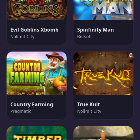
Evil Goblins Xbomb
Spinfinity Man
Nolimit City
Betsoft
Country Farming
True Kult
Pragmatic
Nolimit City