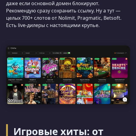
даже если основной домен блокируют.
Рекомендую сразу сохранить ссылку. Ну а тут —
целых 700+ слотов от Nolimit, Pragmatic, Betsoft.
Есть live-дилеры с настоящими крупье.
Игровые хиты: от